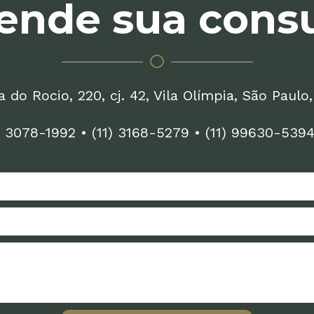
ende sua consu
 do Rocio, 220, cj. 42, Vila Olímpia, São Paulo
) 3078-1992
•
(11) 3168-5279
•
(11) 99630-539