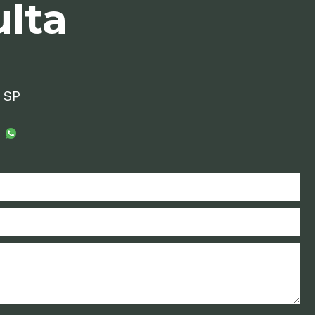
lta
, SP
4