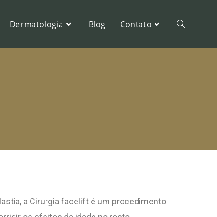
Dermatologia
Blog
Contato
astia, a Cirurgia facelift é um procedimento
rigir os efeitos da idade no rosto.