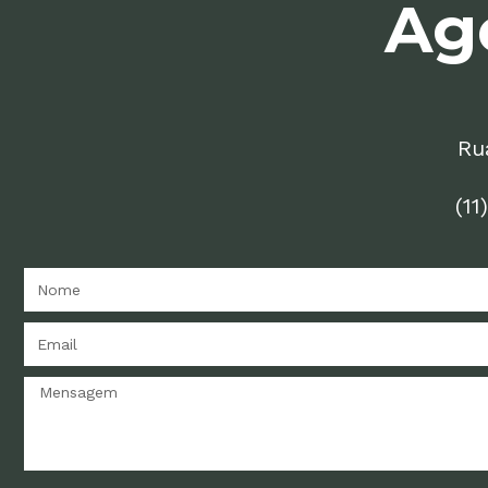
Ag
Rua
(11