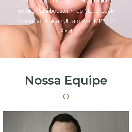
Preenchedor com Ácido Hialurônico
•
Profhilo
•
Skinbooster
•
Top Model Look
•
Toxina Botulínica
•
Ultraformer MPT
•
Z-
Field
Nossa Equipe