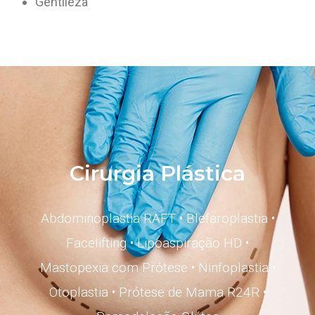
Gentileza
Cirurgia Plástica
Abdominoplastia RAFT
•
Blefaroplastia
•
Facelifting
•
Lipoaspiração HD
•
Mastopexia com Prótese
•
Ninfoplastia
•
Otoplastia
•
Prótese de Mama R24R
•