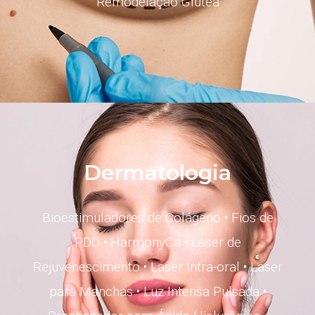
Remodelação Glútea
Dermatologia
Bioestimuladores de Colágeno
•
Fios de
PDO
•
HarmonyCa
•
Laser de
Rejuvenescimento
•
Laser Intra-oral
•
Laser
para Manchas
•
Luz Intensa Pulsada
•